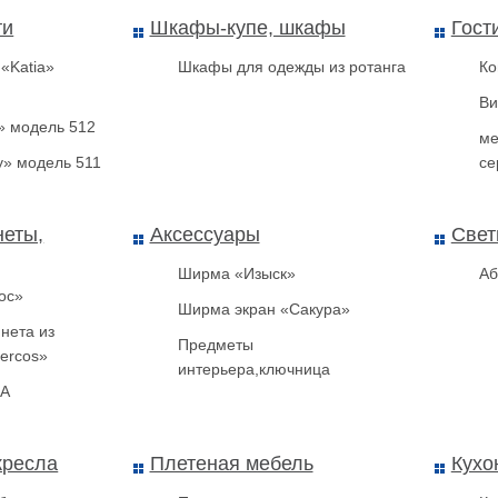
ти
Шкафы-купе, шкафы
Гост
 «Katia»
Шкафы для одежды из ротанга
Ко
Ви
» модель 512
ме
y» модель 511
се
неты,
Аксессуары
Свет
Ширма «Изыск»
Аб
ос»
Ширма экран «Сакура»
нета из
Предметы
ercos»
интерьера,ключница
ТА
кресла
Плетеная мебель
Кухо