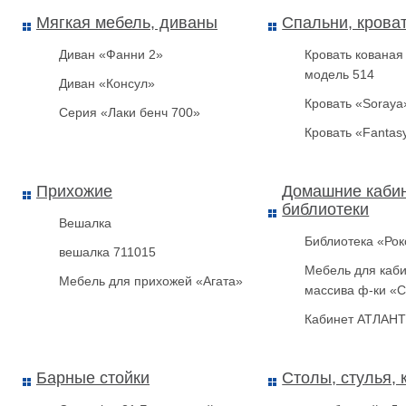
Мягкая мебель, диваны
Спальни, крова
Диван «Фанни 2»
Кровать кованая
модель 514
Диван «Консул»
Кровать «Soraya
Серия «Лаки бенч 700»
Кровать «Fantas
Прихожие
Домашние каби
библиотеки
Вешалка
Библиотека «Рок
вешалка 711015
Мебель для каби
Мебель для прихожей «Агата»
массива ф-ки «C
Кабинет АТЛАН
Барные стойки
Столы, стулья, 