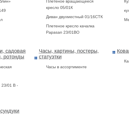
блин»
Плетеное вращающееся
Ку
кресло 05/01К
149
ку
Диван двухместный 01/16СТК
ол
Ме
Плетеное кресло качалка
Papasan 23/01BО
и, садовая
Часы, картины, постеры,
Кова
и, ротонды
статуэтки
Ка
ческая
Часы в ассортименте
 23/01 В -
 сундуки