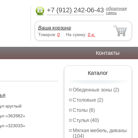
обратная
+7 (912) 242-06-43
связь
Ваша корзина
:
Товаров:
0
На сумму:
0
р.
Контакты
Каталог
Обеденные зоны (2)
ья
Столовые (2)
ул круглый
Столы (6)
ул «363982»
Стулья (40)
ул «323033»
Мягкая мебель, диваны
(104)